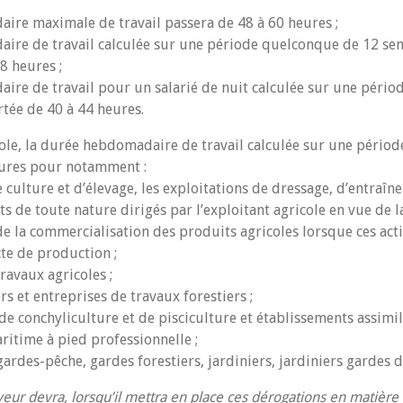
ire maximale de travail passera de 48 à 60 heures ;
ire de travail calculée sur une période quelconque de 12 se
8 heures ;
ire de travail pour un salarié de nuit calculée sur une pério
rtée de 40 à 44 heures.
cole, la durée hebdomadaire de travail calculée sur une périod
eures pour notamment :
e culture et d’élevage, les exploitations de dressage, d’entraîn
s de toute nature dirigés par l’exploitant agricole en vue de 
e la commercialisation des produits agricoles lorsque ces activ
te de production ;
travaux agricoles ;
rs et entreprises de travaux forestiers ;
de conchyliculture et de pisciculture et établissements assimil
ritime à pied professionnelle ;
gardes-pêche, gardes forestiers, jardiniers, jardiniers gardes 
eur devra, lorsqu’il mettra en place ces dérogations en matière 