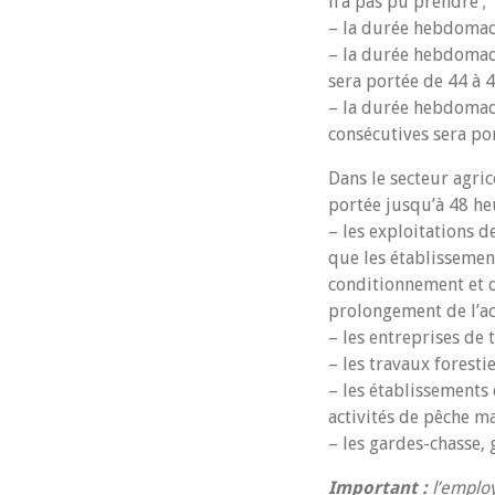
n’a pas pu prendre ;
– la durée hebdomada
– la durée hebdomada
sera portée de 44 à 4
– la durée hebdomada
consécutives sera po
Dans le secteur agri
portée jusqu’à 48 h
– les exploitations d
que les établissement
conditionnement et d
prolongement de l’ac
– les entreprises de 
– les travaux forestie
– les établissements 
activités de pêche ma
– les gardes-chasse, 
Important :
l’employ