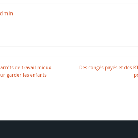
admin
on
 arrêts de travail mieux
Des congés payés et des R
ur garder les enfants
po