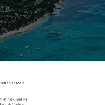
ielle versée à
al et maximal de
ate, été relevés.