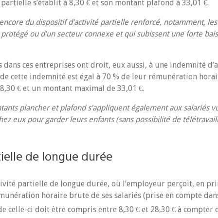
é partielle s’établit à 8,30 € et son montant plafond à 33,01 €.
encore du dispositif d’activité partielle renforcé, notamment, les
 protégé ou d’un secteur connexe et qui subissent une forte bais
 dans ces entreprises ont droit, eux aussi, à une indemnité d’ac
de cette indemnité est égal à 70 % de leur rémunération horai
8,30 € et un montant maximal de 33,01 €.
ants plancher et plafond s’appliquent également aux salariés v
hez eux pour garder leurs enfants (sans possibilité de télétravaill
tielle de longue durée
tivité partielle de longue durée, où l’employeur perçoit, en pri
munération horaire brute de ses salariés (prise en compte dans 
de celle-ci doit être compris entre 8,30 € et 28,30 € à compter 