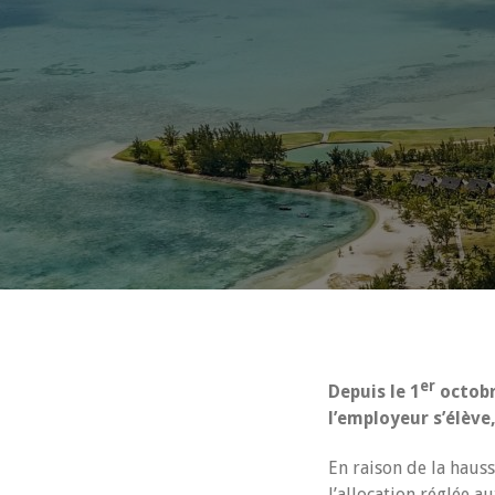
er
Depuis le 1
octobr
l’employeur s’élève,
En raison de la haus
l’allocation réglée a