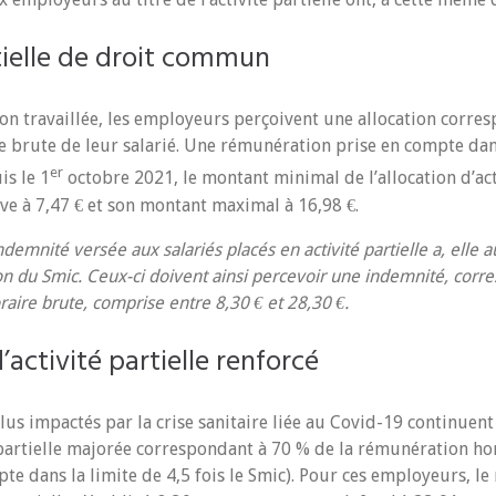
rtielle de droit commun
n travaillée, les employeurs perçoivent une allocation corres
 brute de leur salarié. Une rémunération prise en compte dans
er
is le 1
octobre 2021, le montant minimal de l’allocation d’act
ve à 7,47 € et son montant maximal à 16,98 €.
ndemnité versée aux salariés placés en activité partielle a, elle
on du Smic. Ceux-ci doivent ainsi percevoir une indemnité, corr
aire brute, comprise entre 8,30 € et 28,30 €.
d’activité partielle renforcé
lus impactés par la crise sanitaire liée au Covid-19 continuen
é partielle majorée correspondant à 70 % de la rémunération ho
pte dans la limite de 4,5 fois le Smic). Pour ces employeurs, l