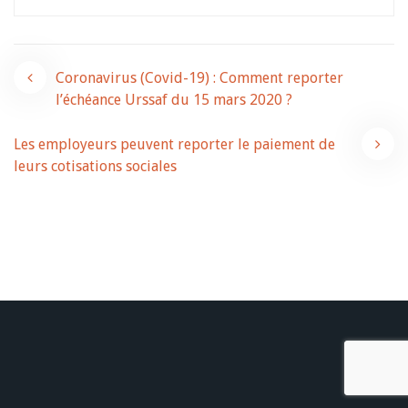
Navigation
Coronavirus (Covid-19) : Comment reporter
l’échéance Urssaf du 15 mars 2020 ?
de
Les employeurs peuvent reporter le paiement de
l’article
leurs cotisations sociales