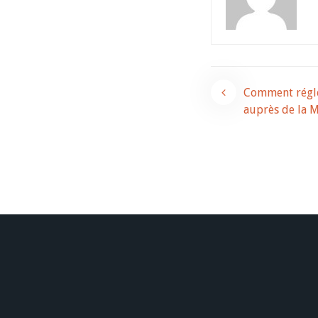
Navigati
Comment régler
auprès de la 
de
l’article