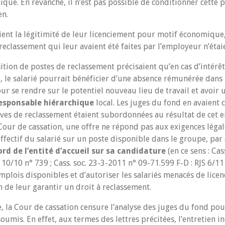
ique. En revanche, il n’est pas possible de conditionner cette 
en.
aient la légitimité de leur licenciement pour motif économique
reclassement qui leur avaient été faites par l’employeur n’éta
sition de postes de reclassement précisaient qu’en cas d’intér
, le salarié pourrait bénéficier d’une absence rémunérée dans 
ur se rendre sur le potentiel nouveau lieu de travail et avoir
responsable hiérarchique
local. Les juges du fond en avaient 
ves de reclassement étaient subordonnées au résultat de cet en
our de cassation, une offre ne répond pas aux exigences légale
ffectif du salarié sur un poste disponible dans le groupe, par 
rd de l’entité d’accueil sur sa candidature
(en ce sens : Cas
10/10 n° 739 ; Cass. soc. 23-3-2011 n° 09-71.599 F-D : RJS 6/11 n
mplois disponibles et d’autoriser les salariés menacés de lice
 de leur garantir un droit à reclassement.
ce, la Cour de cassation censure l’analyse des juges du fond po
 soumis. En effet, aux termes des lettres précitées, l’entretien i