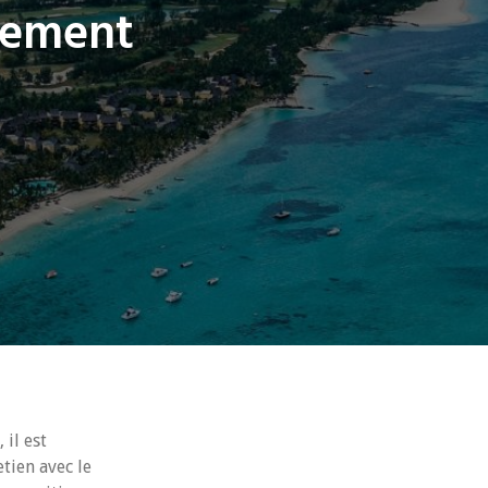
tement
il est
tien avec le