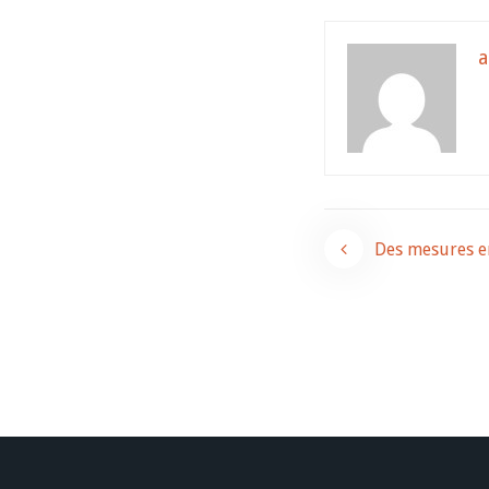
Navigati
Des mesures en
de
l’article