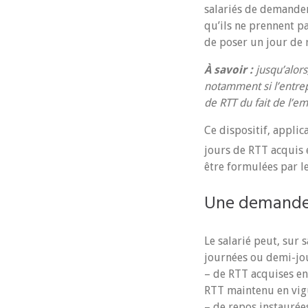
salariés de demander
qu’ils ne prennent pa
de poser un jour de 
À savoir :
jusqu’alors
notamment si l’entrep
de RTT du fait de l’e
Ce dispositif, applic
jours de RTT acquis 
être formulées par le
Une demande 
Le salarié peut, sur
journées ou demi-jou
– de RTT acquises en
RTT maintenu en vigu
– de repos instaurées