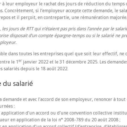
 à leur employeur le rachat des jours de réduction du temps d
s. Concrètement, si l’employeur accepte cette demande, le salar
repos et il perçoit, en contrepartie, une rémunération majorée
, les jours de RTT qui n’étaient pas pris dans l’année par le salar
rise disposait d’un compte épargne-temps ou si le salarié ne pre
mployeur.
able dans toutes les entreprises quel que soit leur effectif, ne
er
entre le 1
janvier 2022 et le 31 décembre 2025. Les demande
s salariés depuis le 18 août 2022.
du salarié
 sa demande et avec l’accord de son employeur, renoncer à tout
rnées :
 application d’un accord ou d’une convention collective institu
eur en application de la loi n° 2008-789 du 20 août 2008 ;
 en application d’un accord collectif (d’entreprise, d’établiss