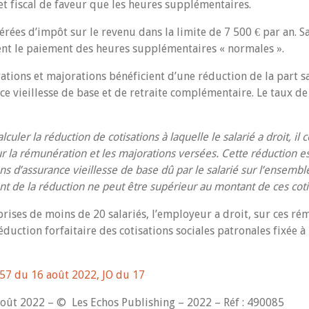
t fiscal de faveur que les heures supplémentaires.
nérées d’impôt sur le revenu dans la limite de 7 500 € par an. S
ent le paiement des heures supplémentaires « normales ».
ations et majorations bénéficient d’une réduction de la part sa
ce vieillesse de base et de retraite complémentaire. Le taux de
lculer la réduction de cotisations à laquelle le salarié a droit, il
r la rémunération et les majorations versées. Cette réduction e
ns d’assurance vieillesse de base dû par le salarié sur l’ensemb
t de la réduction ne peut être supérieur au montant de ces coti
prises de moins de 20 salariés, l’employeur a droit, sur ces ré
duction forfaitaire des cotisations sociales patronales fixée à
1157 du 16 août 2022, JO du 17
 août 2022 – © Les Echos Publishing – 2022 – Réf : 490085