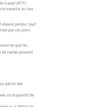
e travail (RTT)
ié travaille au lieu
.
ié étaient perdus. Sauf
nait pas ces jours
 concerne que les
s de rachat peuvent
 ou partie des
ant un dispositif de
ement ou à défaut de