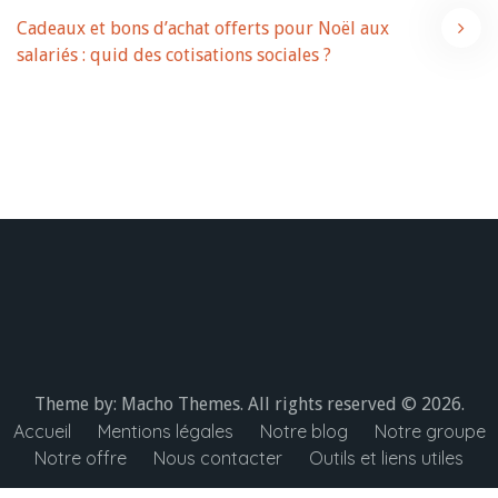
de
Cadeaux et bons d’achat offerts pour Noël aux
l’article
salariés : quid des cotisations sociales ?
Theme by:
Macho Themes
. All rights reserved © 2026.
Accueil
Mentions légales
Notre blog
Notre groupe
Notre offre
Nous contacter
Outils et liens utiles