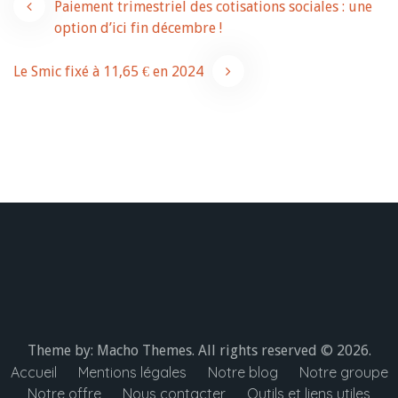
Navigation
Paiement trimestriel des cotisations sociales : une
option d’ici fin décembre !
de
Le Smic fixé à 11,65 € en 2024
l’article
Theme by:
Macho Themes
. All rights reserved © 2026.
Accueil
Mentions légales
Notre blog
Notre groupe
Notre offre
Nous contacter
Outils et liens utiles